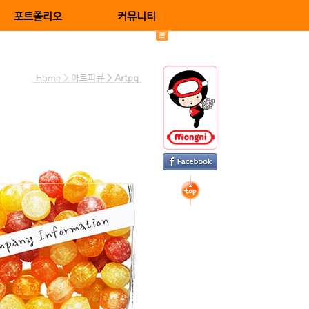
포트폴리오
커뮤니티
Home > 아트피큐
> Artpq