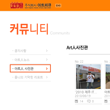
메뉴 건너뛰기
- 공지사항
- 아트人뉴스
No. 22
No.
- 아트人 사진관
- 몽니의 기막힌 리포트
'2010 제주 IT...
아트
2010/06/19
201
14
0