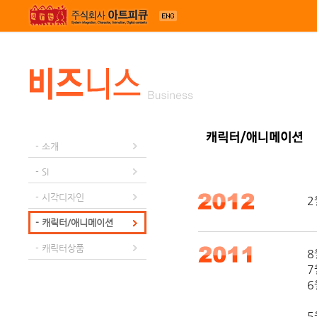
메뉴 건너뛰기
- 소개
- SI
- 시각디자인
2
K
- 캐릭터/애니메이션
- 캐릭터상품
8
7
6
‘
5