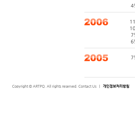
4
1
1
7
6
7
제
"
Copyright © ARTPQ. All rights reserved.
Contact Us
|
개인정보처리방침