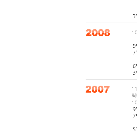
K
하
3
1
9
7
홍
6
3
1
릭
1
9
7
'
5
"