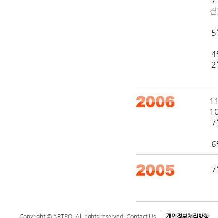
7
결
"
5
"
4
2
1
1
7
"
6
7
"
Copyright © ARTPQ. All rights reserved.
Contact Us
|
개인정보처리방침