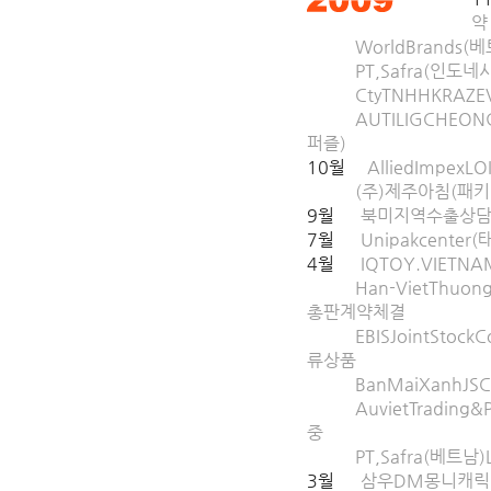
약
WorldBrands(베
PT,Safra(인도네시
CtyTNHHKRAZEV
AUTILIGCHEONG
퍼즐)
10월
AlliedImpex
(주)제주아침(패키지
9월
북미지역수출상담참
7월
Unipakcenter
4월
IQTOY.VIETNA
Han-VietThuon
총판계약체결
EBISJointStock
류상품
BanMaiXanhJSC
AuvietTrading&
중
PT,Safra(베트남)
3월
삼우DM몽니캐릭터