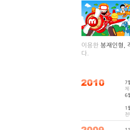
이용한
봉재인형, 
다.
7
체
6
S
1
천
1