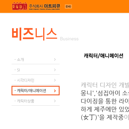
메뉴 건너뛰기
- 소개
- SI
- 시각디자인
캐릭터 디자인 개
- 캐릭터/애니메이션
몽니','섬집아이 소
다이징을 통한 라
- 캐릭터상품
하게 제주에만 있었
(女丁)'을 제작중
이