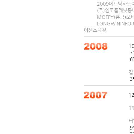
2009베트남하노이
(주)엠코플래닛몽니캐
MOFFY(홍콩)모
LONGWININFORM
이센스체결
1
7
6
브
결
3
1
영
1
타
터
9