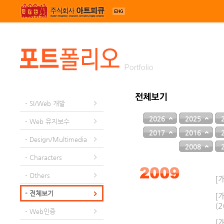
메뉴 건너뛰기
- SI/Web 개발
2026
2025
- Web 유지보수
2017
2016
- Design/Multimedia
2008
- Characters
- Others
[
- 전체보기
[
(2
- Web인증
[