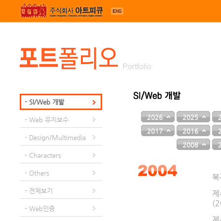
메뉴 건너뛰기
- SI/Web 개발
2026
2025
- Web 유지보수
2017
2016
- Design/Multimedia
2008
- Characters
- Others
북
- 전체보기
제
(2
- Web인증
제