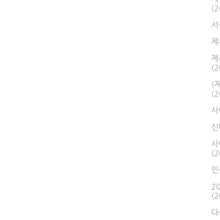
(2
서
제
제
(2
(
(2
사
신
사
(2
인
2
(2
다