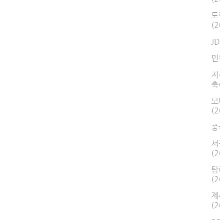
도
(2
J
민
지
축
모
(2
중
서
(2
탐
(2
제
(2